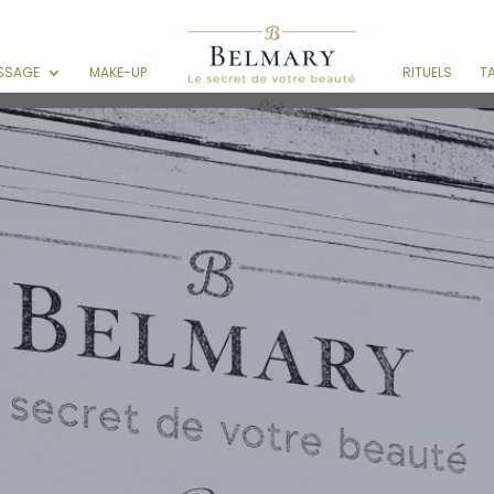
SSAGE
MAKE-UP
RITUELS
T