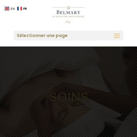
EN
FR
Sélectionner une page
SOINS